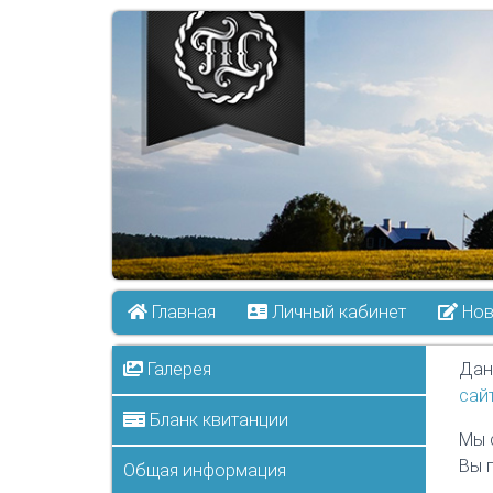
Главная
Личный кабинет
Нов
Галерея
Дан
сай
Бланк квитанции
Мы 
Вы 
Общая информация